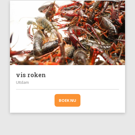
vis roken
UItdam
BOEK NU