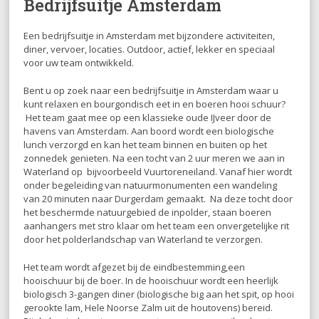
Bedrijfsuitje Amsterdam
Een bedrijfsuitje in Amsterdam met bijzondere activiteiten,
diner, vervoer, locaties. Outdoor, actief, lekker en speciaal
voor uw team ontwikkeld.
Bent u op zoek naar een bedrijfsuitje in Amsterdam waar u
kunt relaxen en bourgondisch eet in en boeren hooi schuur?
Het team gaat mee op een klassieke oude IJveer door de
havens van Amsterdam. Aan boord wordt een biologische
lunch verzorgd en kan het team binnen en buiten op het
zonnedek genieten. Na een tocht van 2 uur meren we aan in
Waterland op bijvoorbeeld Vuurtoreneiland. Vanaf hier wordt
onder begeleiding van natuurmonumenten een wandeling
van 20 minuten naar Durgerdam gemaakt. Na deze tocht door
het beschermde natuurgebied de inpolder, staan boeren
aanhangers met stro klaar om het team een onvergetelijke rit
door het polderlandschap van Waterland te verzorgen.
Het team wordt afgezet bij de eindbestemming,een
hooischuur bij de boer. In de hooischuur wordt een heerlijk
biologisch 3-gangen diner (biologische big aan het spit, op hooi
gerookte lam, Hele Noorse Zalm uit de houtovens) bereid.