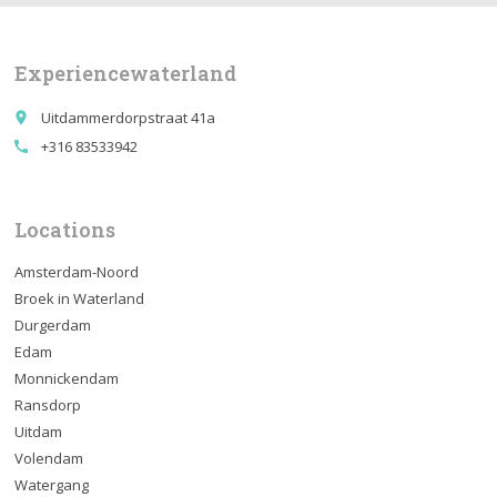
Experiencewaterland
Uitdammerdorpstraat 41a
place
+316 83533942
call
Locations
Amsterdam-Noord
Broek in Waterland
Durgerdam
Edam
Monnickendam
Ransdorp
Uitdam
Volendam
Watergang