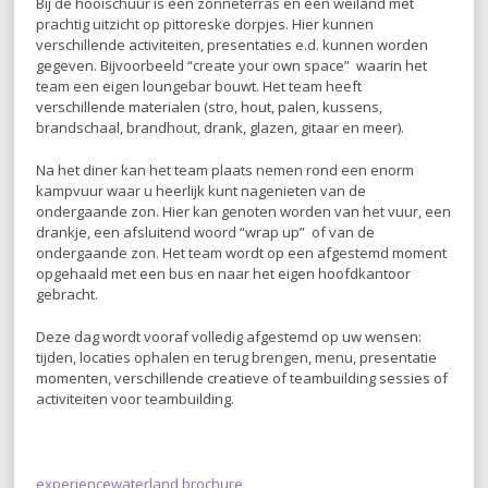
Bij de hooischuur is een zonneterras en een weiland met
prachtig uitzicht op pittoreske dorpjes. Hier kunnen
verschillende activiteiten, presentaties e.d. kunnen worden
gegeven. Bijvoorbeeld “create your own space” waarin het
team een eigen loungebar bouwt. Het team heeft
verschillende materialen (stro, hout, palen, kussens,
brandschaal, brandhout, drank, glazen, gitaar en meer).
Na het diner kan het team plaats nemen rond een enorm
kampvuur waar u heerlijk kunt nagenieten van de
ondergaande zon. Hier kan genoten worden van het vuur, een
drankje, een afsluitend woord “wrap up” of van de
ondergaande zon. Het team wordt op een afgestemd moment
opgehaald met een bus en naar het eigen hoofdkantoor
gebracht.
Deze dag wordt vooraf volledig afgestemd op uw wensen:
tijden, locaties ophalen en terug brengen, menu, presentatie
momenten, verschillende creatieve of teambuilding sessies of
activiteiten voor teambuilding.
experiencewaterland brochure