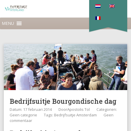
MENU
Bedrijfsuitje Bourgondische dag
Datum: 17 februari 2014
Door
Apostolis Tol
Categorien:
Geen categorie
Tags:
Bedrijfsuitje Amsterdam
Geen
commentaar